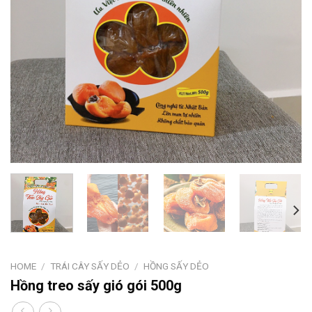
HOME
/
TRÁI CÂY SẤY DẺO
/
HỒNG SẤY DẺO
Hồng treo sấy gió gói 500g