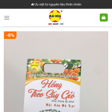
Skip
Ưu việt từ nguyên liệu thiên nhiên
to
content
-8%