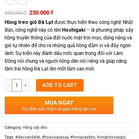
₫
230.000
₫
250.000
Hồng treo gió Đà Lạt
được thực hiện theo công nghệ Nhật
Bản, công nghệ này có tên
Hoshigaki
– là phương pháp sấy
hồng truyền thống của đất nước mặt trời mọc, dùng nắng và
gió tự nhiên để cho ra những quả hồng đậm vị và đầy ngon
lành. Sự kiện này đánh dấu mốc quan trọng đối với Lâm
Đồng nói chung và người nông dân nói riêng và giúp nâng
tầm trái hồng Đà Lạt lên một tầm cao mới.
Quantity
ADD TO CART
MUA NGAY
Gọi điện xác nhận và giao hàng tận nơi
Category:
Hồng sấy dẻo
Tags:
#dacsandalat
,
#hoacuquasay
,
#hongsaydeo
,
hongtreosaygio
,