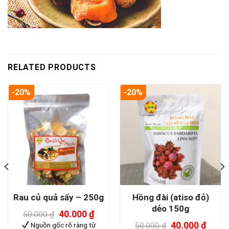
RELATED PRODUCTS
-20%
-20%
Hồng đài (atiso đỏ)
Rau củ quả sấy – 250g
dẻo 150g
40.000
₫
50.000
₫
40.000
₫
Nguồn gốc rõ ràng từ
50.000
₫