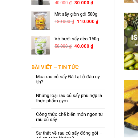
40.000
₫
30.000
₫
Mít sấy giòn gói 500g
130.000
₫
110.000
₫
Vỏ bưởi sấy dẻo 150g
50.000
₫
40.000
₫
BÀI VIẾT – TIN TỨC
Mua rau củ sấy Đà Lạt ở đâu uy
tín?
Những loại rau củ sấy phù hợp là
thực phẩm gym
Công thức chế biến món ngon từ
rau củ sấy
Sự thật về rau củ sấy đóng gói –