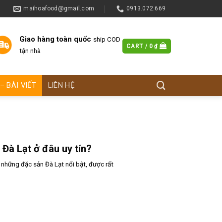
maihoafood@gmail.com
0913.072.669
Giao hàng toàn quốc
ship COD
CART /
0
₫
tận nhà
– BÀI VIẾT
LIÊN HỆ
 Đà Lạt ở đâu uy tín?
 những đặc sản Đà Lạt nổi bật, được rất