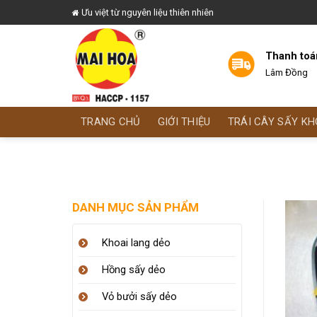
Skip
Ưu việt từ nguyên liệu thiên nhiên
to
content
Thanh toá
Lâm Đồng
TRANG CHỦ
GIỚI THIỆU
TRÁI CÂY SẤY KH
DANH MỤC SẢN PHẨM
Khoai lang dẻo
Hồng sấy dẻo
Vỏ bưởi sấy dẻo