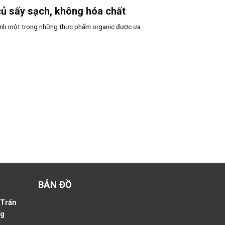
ủ sấy sạch, không hóa chất
ành một trong những thực phẩm organic được ưa
BẢN ĐỒ
 Trấn
ng