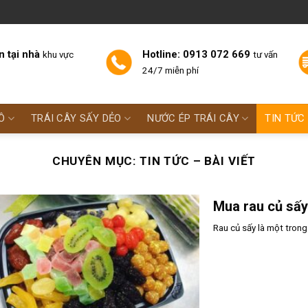
n tại nhà
Hotline: 0913 072 669
khu vực
tư vấn
24/7 miễn phí
Ô
TRÁI CÂY SẤY DẺO
NƯỚC ÉP TRÁI CÂY
TIN TỨC 
CHUYÊN MỤC:
TIN TỨC – BÀI VIẾT
Mua rau củ sấy
Rau củ sấy là một trong