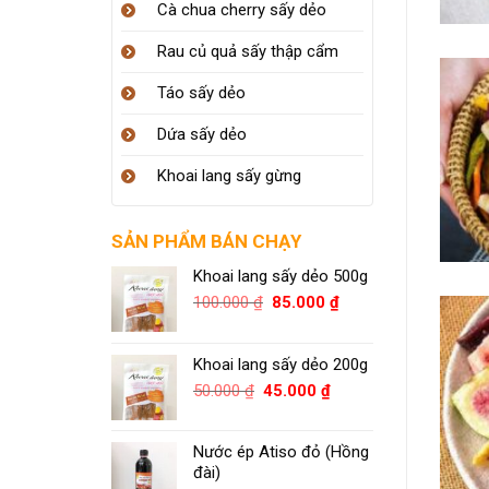
Cà chua cherry sấy dẻo
Rau củ quả sấy thập cẩm
Táo sấy dẻo
Dứa sấy dẻo
Khoai lang sấy gừng
SẢN PHẨM BÁN CHẠY
Khoai lang sấy dẻo 500g
100.000
₫
85.000
₫
Khoai lang sấy dẻo 200g
50.000
₫
45.000
₫
Nước ép Atiso đỏ (Hồng
đài)