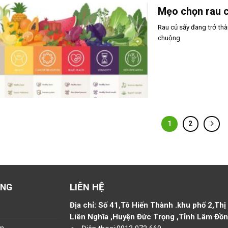
Mẹo chọn rau c
Rau củ sấy đang trở th
chuộng
1
2
LIÊN HỆ
ÀNG
Địa chỉ:
Số 41,Tô Hiến Thành .khu phố 2,Thị
Liên Nghĩa ,Huyện Đức Trọng ,Tỉnh Lâm Đồ