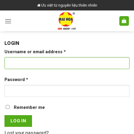
Skip
Ưu việt từ nguyên liệu thiên nhiên
to
content
LOGIN
Username or email address
*
Password
*
Remember me
LOG IN
Lost your password?