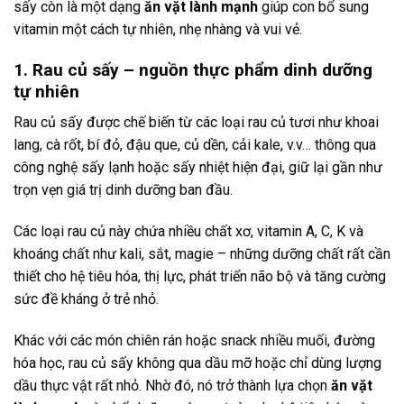
sấy còn là một dạng
ăn vặt lành mạnh
giúp con bổ sung
vitamin một cách tự nhiên, nhẹ nhàng và vui vẻ.
1. Rau củ sấy – nguồn thực phẩm dinh dưỡng
tự nhiên
Rau củ sấy được chế biến từ các loại rau củ tươi như khoai
lang, cà rốt, bí đỏ, đậu que, củ dền, cải kale, v.v… thông qua
công nghệ sấy lạnh hoặc sấy nhiệt hiện đại, giữ lại gần như
trọn vẹn giá trị dinh dưỡng ban đầu.
Các loại rau củ này chứa nhiều chất xơ, vitamin A, C, K và
khoáng chất như kali, sắt, magie – những dưỡng chất rất cần
thiết cho hệ tiêu hóa, thị lực, phát triển não bộ và tăng cường
sức đề kháng ở trẻ nhỏ.
Khác với các món chiên rán hoặc snack nhiều muối, đường
hóa học, rau củ sấy không qua dầu mỡ hoặc chỉ dùng lượng
dầu thực vật rất nhỏ. Nhờ đó, nó trở thành lựa chọn
ăn vặt