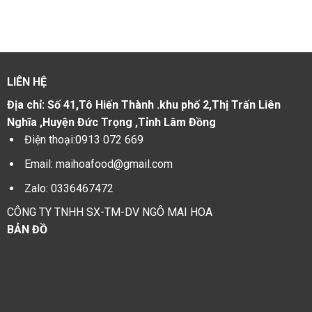
LIÊN HỆ
Địa chỉ:
Số 41,Tô Hiến Thành .khu phố 2,Thị Trấn Liên
Nghĩa ,Huyện Đức Trọng ,Tỉnh Lâm Đồng
Điện thoại:
0913 072 669
Email:
maihoafood@gmail.com
Zalo:
0336467472
CÔNG TY TNHH SX-TM-DV NGÔ MAI HOA
BẢN ĐỒ