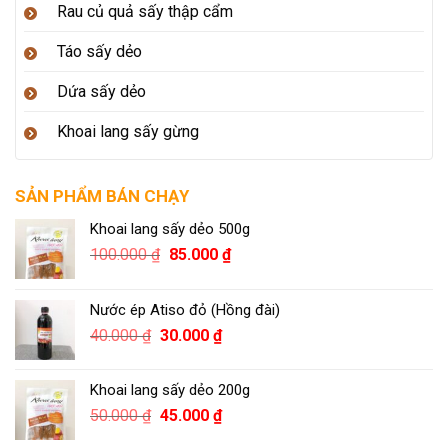
Rau củ quả sấy thập cẩm
Táo sấy dẻo
Dứa sấy dẻo
Khoai lang sấy gừng
SẢN PHẨM BÁN CHẠY
Khoai lang sấy dẻo 500g
100.000
₫
85.000
₫
Nước ép Atiso đỏ (Hồng đài)
40.000
₫
30.000
₫
Khoai lang sấy dẻo 200g
50.000
₫
45.000
₫