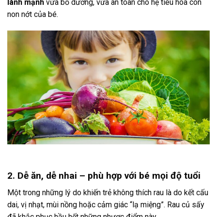
lành mạnh
vừa bổ dưỡng, vừa an toàn cho hệ tiêu hóa còn
non nớt của bé.
2. Dễ ăn, dễ nhai – phù hợp với bé mọi độ tuổi
Một trong những lý do khiến trẻ không thích rau là do kết cấu
dai, vị nhạt, mùi nồng hoặc cảm giác “lạ miệng”. Rau củ sấy
đã khắc phục hầu hết những nhược điểm này.