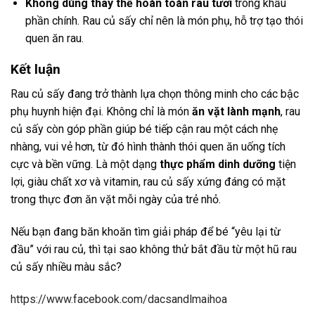
Không dùng thay thế hoàn toàn rau tươi
trong khẩu
phần chính. Rau củ sấy chỉ nên là món phụ, hỗ trợ tạo thói
quen ăn rau.
Kết luận
Rau củ sấy đang trở thành lựa chọn thông minh cho các bậc
phụ huynh hiện đại. Không chỉ là món
ăn vặt lành mạnh
, rau
củ sấy còn góp phần giúp bé tiếp cận rau một cách nhẹ
nhàng, vui vẻ hơn, từ đó hình thành thói quen ăn uống tích
cực và bền vững. Là một dạng
thực phẩm dinh dưỡng
tiện
lợi, giàu chất xơ và vitamin, rau củ sấy xứng đáng có mặt
trong thực đơn ăn vặt mỗi ngày của trẻ nhỏ.
Nếu bạn đang băn khoăn tìm giải pháp để bé “yêu lại từ
đầu” với rau củ, thì tại sao không thử bắt đầu từ một hũ rau
củ sấy nhiều màu sắc?
https://www.facebook.com/dacsandlmaihoa