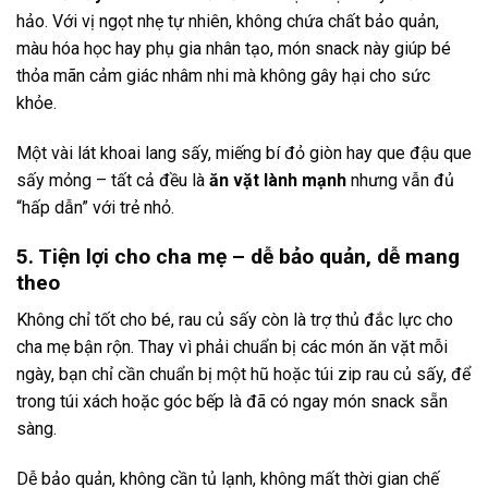
hảo. Với vị ngọt nhẹ tự nhiên, không chứa chất bảo quản,
màu hóa học hay phụ gia nhân tạo, món snack này giúp bé
thỏa mãn cảm giác nhâm nhi mà không gây hại cho sức
khỏe.
Một vài lát khoai lang sấy, miếng bí đỏ giòn hay que đậu que
sấy mỏng – tất cả đều là
ăn vặt lành mạnh
nhưng vẫn đủ
“hấp dẫn” với trẻ nhỏ.
5. Tiện lợi cho cha mẹ – dễ bảo quản, dễ mang
theo
Không chỉ tốt cho bé, rau củ sấy còn là trợ thủ đắc lực cho
cha mẹ bận rộn. Thay vì phải chuẩn bị các món ăn vặt mỗi
ngày, bạn chỉ cần chuẩn bị một hũ hoặc túi zip rau củ sấy, để
trong túi xách hoặc góc bếp là đã có ngay món snack sẵn
sàng.
Dễ bảo quản, không cần tủ lạnh, không mất thời gian chế