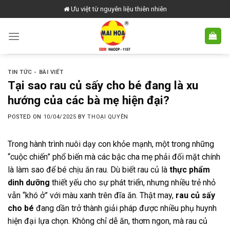
Skip
Ưu việt từ nguyên liệu thiên nhiên
to
content
TIN TỨC - BÀI VIẾT
Tại sao rau củ sấy cho bé đang là xu
hướng của các bà mẹ hiện đại?
POSTED ON
10/04/2025
BY
THOẠI QUYÊN
Trong hành trình nuôi dạy con khỏe mạnh, một trong những
“cuộc chiến” phổ biến mà các bậc cha mẹ phải đối mặt chính
là làm sao để bé chịu ăn rau. Dù biết rau củ là
thực phẩm
dinh dưỡng
thiết yếu cho sự phát triển, nhưng nhiều trẻ nhỏ
vẫn “khó ở” với màu xanh trên đĩa ăn. Thật may,
rau củ sấy
cho bé
đang dần trở thành giải pháp được nhiều phụ huynh
hiện đại lựa chọn. Không chỉ dễ ăn, thơm ngon, mà rau củ