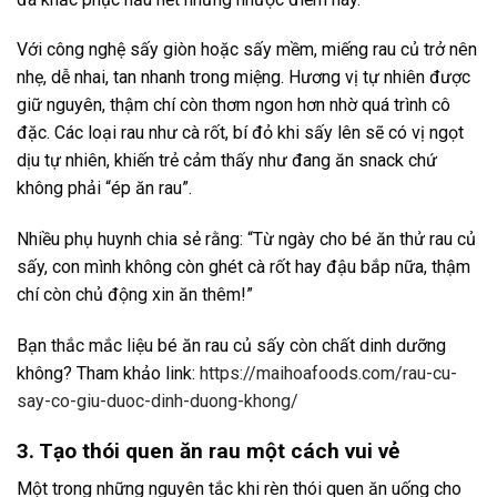
Với công nghệ sấy giòn hoặc sấy mềm, miếng rau củ trở nên
nhẹ, dễ nhai, tan nhanh trong miệng. Hương vị tự nhiên được
giữ nguyên, thậm chí còn thơm ngon hơn nhờ quá trình cô
đặc. Các loại rau như cà rốt, bí đỏ khi sấy lên sẽ có vị ngọt
dịu tự nhiên, khiến trẻ cảm thấy như đang ăn snack chứ
không phải “ép ăn rau”.
Nhiều phụ huynh chia sẻ rằng: “Từ ngày cho bé ăn thử rau củ
sấy, con mình không còn ghét cà rốt hay đậu bắp nữa, thậm
chí còn chủ động xin ăn thêm!”
Bạn thắc mắc liệu bé ăn rau củ sấy còn chất dinh dưỡng
không? Tham khảo link:
https://maihoafoods.com/rau-cu-
say-co-giu-duoc-dinh-duong-khong/
3. Tạo thói quen ăn rau một cách vui vẻ
Một trong những nguyên tắc khi rèn thói quen ăn uống cho