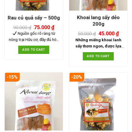
Khoai lang sấy dẻo
Rau củ quả sấy – 500g
200g
75.000
₫
90.000
₫
45.000
₫
Nguồn gốc rõ ràng từ
50.000
₫
nông trại Hữu cơ, đầy đủ hóa
Những miếng khoai lanh
đơn chứng từ nhập khẩu
sấy thơm ngon, được lựa
ADD TO CART
Quy trình chế biến đảm bảo
chọn tươi ngon, đem đi sấy
ADD TO CART
theo Tiêu chuẩn vệ sinh An
dẻo, khi ăn có vị dẻo và dai,
toàn thực phẩm
Theo sát
ngọt thanh hài hòa. Khoai
hành trình đơn hàng
Ngon,
lang sấy dẻo gói 200g thích
-15%
-20%
An toàn, Sang trọng & Lịch
hợp làm món ăn vặt thơm
sự, phù hợp cho sử dụng
ngon hoặc làm nguyên liệu
hàng ngày và quà Biếu Tặng
làm bánh. Trái cây sấy chất
dịp Lễ - Tết
Hỗ trợ, giải
lượng, an toàn nhiều người
quyết mọi vấn đề của Khách
tin dùng.
hàng Trước - Trong - Sau khi
sử dụng sản phẩm
Liên
tục cải thiện sản phẩm, dịch
vụ, chính sách hậu mãi để