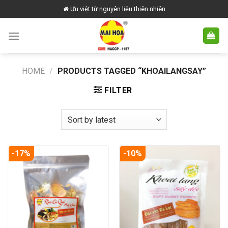
Skip
Ưu việt từ nguyên liệu thiên nhiên
to
content
HOME
/
PRODUCTS TAGGED “KHOAILANGSAY”
FILTER
-17%
-10%